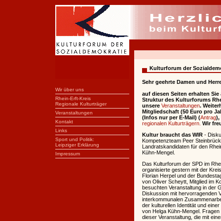
Kulturforum der Sozialdem
Sehr geehrte Damen und Herre
Wir über uns
auf diesen Seiten erhalten Sie
Rhein-Erft-Kreis
Struktur des Kulturforums Rhein
Regionale Kulturträger
unsere
Veranstaltungen
. Weiter
Mitgliedschaft (50 Euro pro J
Veranstaltungen
(Infos nur per E-Mail) (
Antrag
)
Kontakt
regionalen Kulturträgern.
Wir fre
Links
Kultur braucht das WIR
- Disku
Sport und Politik:
Kompetenzteam Peer Steinbrück 
Leipziger Erklärung
Landratskandidaten für den Rhei
Kühn-Mengel.
Impressum
Das Kulturforum der SPD im Rhein-
organisierte gestern mit der Kre
Florian Herpel und der Bundest
von Oliver Scheytt, Mitglied im 
besuchten Veranstaltung in der G
Diskussion mit hervorragenden V
interkommunalen Zusammenarbeit
der kulturellen Identität und ein
von Helga Kühn-Mengel. Fragen 
dieser Veranstaltung, die mit e