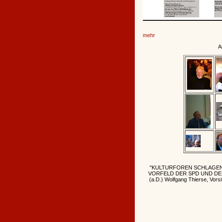
mehr
A
"KULTURFOREN SCHLAGEN
VORFELD DER SPD UND DE
(a.D.) Wolfgang Thierse, Vors