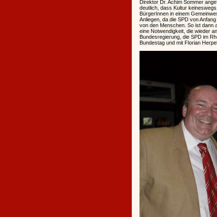
Direktor Dr. Achim Sommer ange
deutlich, dass Kultur keineswegs 
BürgerInnen in einem Gemeinwese
Anliegen, da die SPD von Anfang
von den Menschen. So ist dann 
eine Notwendigkeit, die wieder 
Bundesregierung, die SPD im Rhe
Bundestag und mit Florian Herpel 