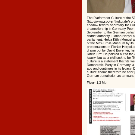
The Platform for Culture of the SP
(http://www.spd-erftkultur.de/) or
shadow federal secretary for Cult
chancellorship in Germany Peer S
September to the German parliame
district authority, Florian Herp
parliament, Helga Kühn Mengel an
of the Max-Ernst-Museum by its 
presentations of Florian Herpel and
drawn out by David Boventer, head 
Rhein-Erft. He pointed out to the
luxury, but as a civil task to be fi
culture is a statement that fits we
Democratic-Party in Germany, a 
ago and continues in its legacy.
culture should therefore be after p
German constitution as a means for
Flyer- 1,3 Mb